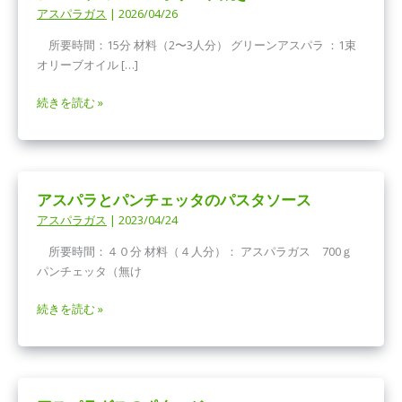
アスパラガス
|
2026/04/26
所要時間：15分 材料（2〜3人分） グリーンアスパラ ：1束
オリーブオイル […]
ア
続きを読む »
ス
パ
ラ
の
アスパラとパンチェッタのパスタソース
レ
アスパラガス
|
2023/04/24
モ
ン
所要時間：４０分 材料（４人分）： アスパラガス 700ｇ
オ
パンチェッタ（無け
リ
ー
ア
続きを読む »
ブ
ス
焼
パ
き
ラ
と