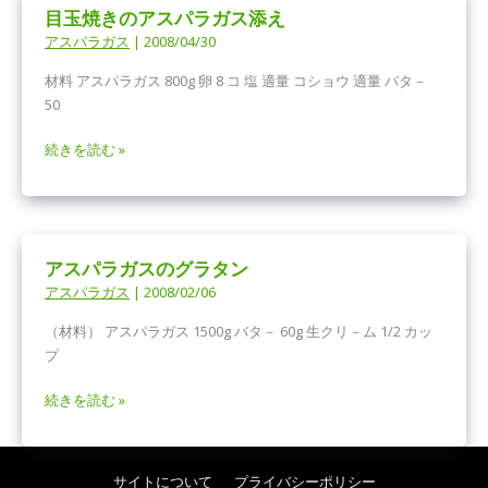
目玉焼きのアスパラガス添え
ー
アスパラガス
|
2008/04/30
と
ジ
材料 アスパラガス 800g 卵 8 コ 塩 適量 コショウ 適量 バタ－
ャ
50
ガ
イ
目
続きを読む »
モ
玉
と
焼
サ
き
ー
の
モ
アスパラガスのグラタン
ア
ン
アスパラガス
|
2008/02/06
ス
の
パ
サ
（材料） アスパラガス 1500g バタ－ 60g 生クリ－ム 1/2 カッ
ラ
ラ
プ
ガ
ダ
ス
ア
続きを読む »
添
ス
え
パ
ラ
サイトについて
プライバシーポリシー