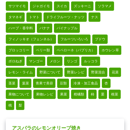
サツマイモ
ジャガイモ
スイカ
ズッキーニ
ソラマメ
タマネギ
トマト
ドライフルーツ・ナッツ
ナス
ハーブ・香辛料
バナナ
パイナップル
フィノッキオ（フェンネル）
フルーツいろいろ
ブドウ
ブロッコリー
ベリー類
ペペローネ（パプリカ）
ホウレン草
ポロねぎ
マンゴー
メロン
リンゴ
ルッコラ
レモン・ライム
野菜について
野菜レシピ
野菜混合
花菜
茎菜
葉菜
青果で美容
豆類
冷凍・加工食品
杏
果物について
果物レシピ
果菜
柑橘類
柿
栗
根菜
桃
梨
アスパラのレモンオリーブ焼き