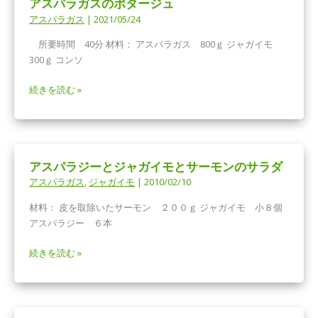
アスパラガスのポタージュ
パ
アスパラガス
|
2021/05/24
ン
チ
所要時間 40分 材料： アスパラガス 800ｇ ジャガイモ
ェ
300ｇ コンソ
ッ
タ
ア
続きを読む »
の
ス
パ
パ
ス
ラ
タ
ガ
ソ
アスパラジーとジャガイモとサーモンのサラダ
ス
ー
アスパラガス
,
ジャガイモ
|
2010/02/10
の
ス
ポ
材料： 皮を取除いたサーモン ２００ｇ ジャガイモ 小８個
タ
アスパラジー ６本
ー
ジ
ア
続きを読む »
ュ
ス
パ
ラ
ジ