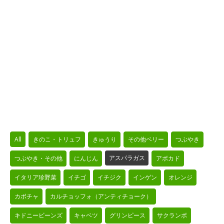
Filter
All
きのこ・トリュフ
きゅうり
その他ベリー
つぶやき
posts
by
アスパラガス
つぶやき・その他
にんじん
アボカド
category
イタリア珍野菜
イチゴ
イチジク
インゲン
オレンジ
カボチャ
カルチョッフォ（アンティチョーク）
キドニービーンズ
キャベツ
グリンピース
サクランボ