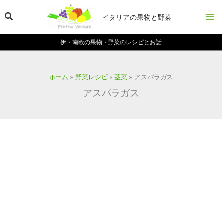
内
検
容
イタリアの果物と野菜
を
索
ス
伊・南欧の果物・野菜のレシピとお話
キ
ッ
プ
ホーム
野菜レシピ
茎菜
アスパラガス
アスパラガス