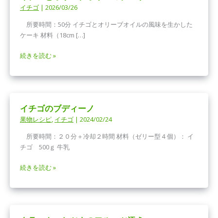
イチゴ
|
2026/03/26
所要時間：50分 イチゴとオリーブオイルの風味を生かした
ケーキ 材料（18cm […]
イ
続きを読む »
チ
ゴ
と
オ
イチゴのブディーノ
リ
果物レシピ
,
イチゴ
|
2024/02/24
ー
ブ
所要時間：２０分＋冷却２時間 材料（ゼリー型４個）： イ
オ
チゴ 500ｇ 牛乳
イ
ル
イ
続きを読む »
の
チ
ケ
ゴ
ー
の
キ
ブ