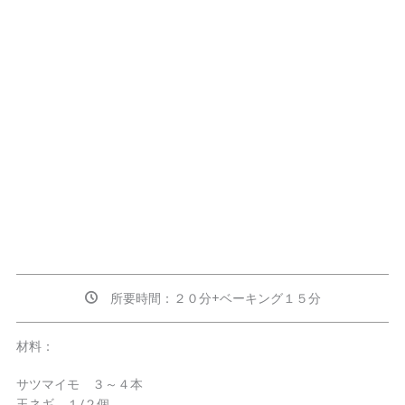
所要時間：２０分+ベーキング１５分
材料：
サツマイモ ３～４本
玉ネギ １/２個